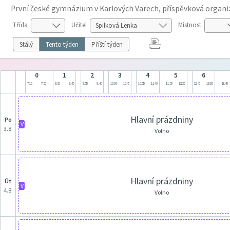
První české gymnázium v Karlových Varech, příspěvková organi
Třída
Učitel
Místnost
Stálý
Tento týden
Příští týden
0
1
2
3
4
5
6
7:10
7:55
8:00
8:45
8:55
9:40
10:00
10:45
10:55
11:40
11:50
12:35
12:45
13:30
13:40
Hlavní prázdniny
po
V
3.8.
Volno
Hlavní prázdniny
út
V
4.8.
Volno