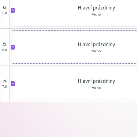
Hlavní prázdniny
st
V
5.8.
Volno
Hlavní prázdniny
čt
V
6.8.
Volno
Hlavní prázdniny
pá
V
7.8.
Volno