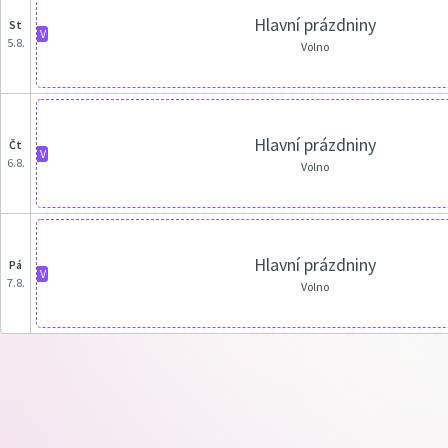
Hlavní prázdniny
st
V
5.8.
Volno
Hlavní prázdniny
čt
V
6.8.
Volno
Hlavní prázdniny
pá
V
7.8.
Volno