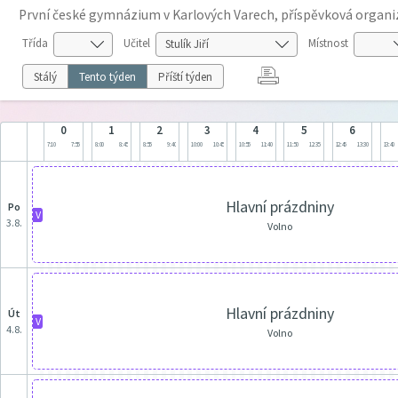
První české gymnázium v Karlových Varech, příspěvková organi
Třída
Učitel
Místnost
Stálý
Tento týden
Příští týden
0
1
2
3
4
5
6
7:10
7:55
8:00
8:45
8:55
9:40
10:00
10:45
10:55
11:40
11:50
12:35
12:45
13:30
13:40
Hlavní prázdniny
po
V
3.8.
Volno
Hlavní prázdniny
út
V
4.8.
Volno