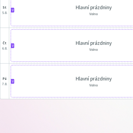
Hlavní prázdniny
st
V
5.8.
Volno
Hlavní prázdniny
čt
V
6.8.
Volno
Hlavní prázdniny
pá
V
7.8.
Volno