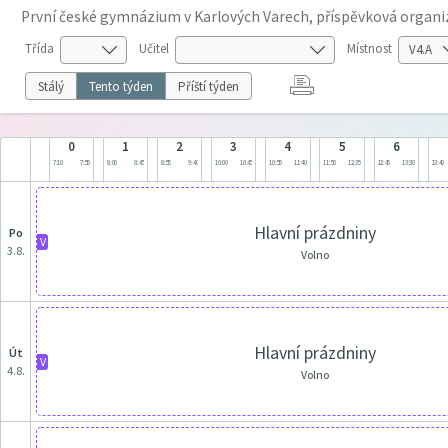
První české gymnázium v Karlových Varech, příspěvková organi
Třída
Učitel
Místnost
Stálý
Tento týden
Příští týden
0
1
2
3
4
5
6
7:10
7:55
8:00
8:45
8:55
9:40
10:00
10:45
10:55
11:40
11:50
12:35
12:45
13:30
13:40
Hlavní prázdniny
po
V
3.8.
Volno
Hlavní prázdniny
út
V
4.8.
Volno