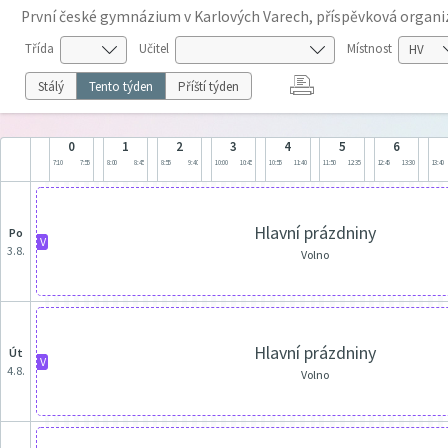
První české gymnázium v Karlových Varech, příspěvková organi
Třída
Učitel
Místnost
Stálý
Tento týden
Příští týden
0
1
2
3
4
5
6
7:10
7:55
8:00
8:45
8:55
9:40
10:00
10:45
10:55
11:40
11:50
12:35
12:45
13:30
13:40
Hlavní prázdniny
po
V
3.8.
Volno
Hlavní prázdniny
út
V
4.8.
Volno