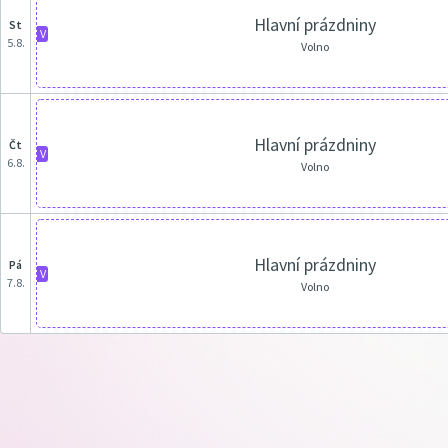
Hlavní prázdniny
st
V
5.8.
Volno
Hlavní prázdniny
čt
V
6.8.
Volno
Hlavní prázdniny
pá
V
7.8.
Volno