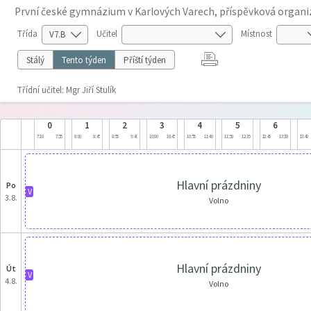
První české gymnázium v Karlových Varech, příspěvková organi
Třída
Učitel
Místnost
Stálý
Tento týden
Příští týden
Třídní učitel: Mgr Jiří Stulík
0
1
2
3
4
5
6
7:10
7:55
8:00
8:45
8:55
9:40
10:00
10:45
10:55
11:40
11:50
12:35
12:45
13:30
13:40
Hlavní prázdniny
po
V
3.8.
Volno
Hlavní prázdniny
út
V
4.8.
Volno