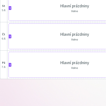
Hlavní prázdniny
st
V
5.8.
Volno
Hlavní prázdniny
čt
V
6.8.
Volno
Hlavní prázdniny
pá
V
7.8.
Volno