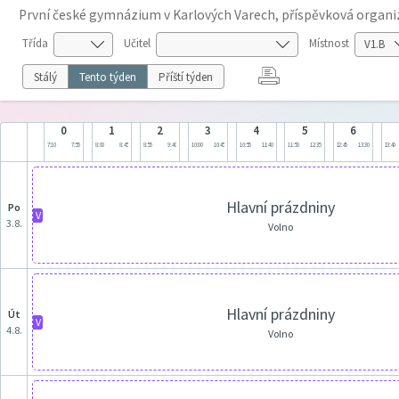
První české gymnázium v Karlových Varech, příspěvková organi
Třída
Učitel
Místnost
Stálý
Tento týden
Příští týden
0
1
2
3
4
5
6
7:10
7:55
8:00
8:45
8:55
9:40
10:00
10:45
10:55
11:40
11:50
12:35
12:45
13:30
13:40
Hlavní prázdniny
po
V
3.8.
Volno
Hlavní prázdniny
út
V
4.8.
Volno